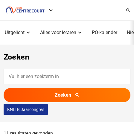
Service
menu
Hoofdmenu
Uitgelicht
Alles voor leraren
PO-kalender
Ni
Zoeken
Vul
hier
een
Zoeken
zoekterm
in
KNLTB Jaarcongres
11 resultaten gevonden