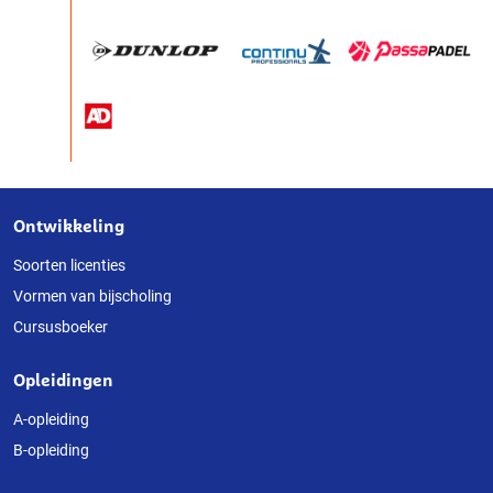
Ontwikkeling
Over
deze
Soorten licenties
Vormen van bijscholing
website
Cursusboeker
Opleidingen
A-opleiding
B-opleiding