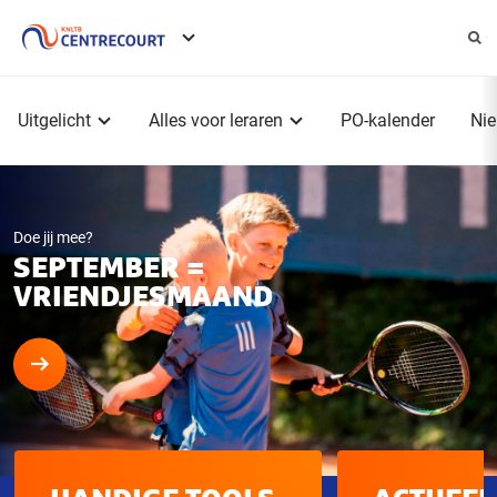
Service
menu
Hoofdmenu
Uitgelicht
Alles voor leraren
PO-kalender
Ni
Doe jij mee?
SEPTEMBER =
VRIENDJESMAAND