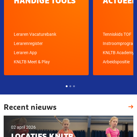
HANDIGE TOOLS
ACTUEEL
Leraren Vacaturebank
Tenniskids TOF
Lerarenregister
Instroomprogra
Leraren App
KNLTB Academy
KNLTB Meet & Play
Arbeidspositie
Recent nieuws
02 april 2026
LOCATIES KNLTB