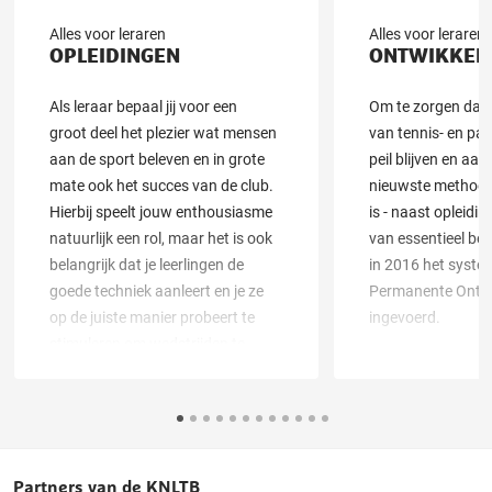
Alles voor leraren
Alles voor leraren
OPLEIDINGEN
ONTWIKKEL
Als leraar bepaal jij voor een
Om te zorgen dat 
groot deel het plezier wat mensen
van tennis- en pad
aan de sport beleven en in grote
peil blijven en aans
mate ook het succes van de club.
nieuwste methode
Hierbij speelt jouw enthousiasme
is - naast opleidin
natuurlijk een rol, maar het is ook
van essentieel be
belangrijk dat je leerlingen de
in 2016 het syste
goede techniek aanleert en je ze
Permanente Ontwi
op de juiste manier probeert te
ingevoerd.
stimuleren om wedstrijden te
spelen.
Partners van de KNLTB