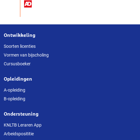
Ontwikkeling
Over
deze
Soorten licenties
Vormen van bijscholing
website
Cursusboeker
Opleidingen
A-opleiding
B-opleiding
Ondersteuning
KNLTB Leraren App
Arbeidsposititie