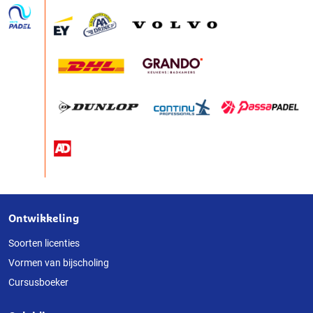
Ontwikkeling
Over
deze
Soorten licenties
Vormen van bijscholing
website
Cursusboeker