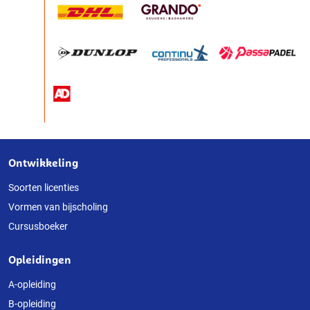
Ontwikkeling
Over
deze
Soorten licenties
Vormen van bijscholing
website
Cursusboeker
Opleidingen
A-opleiding
B-opleiding